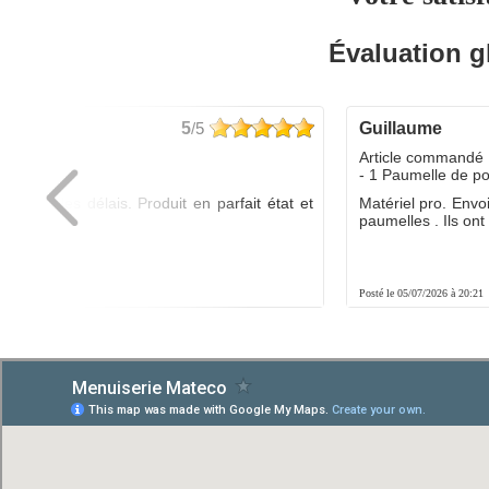
Évaluation g
5
/5
guillaume
dé :
Article commandé 
yo
- 1 Paumelle de p
ée dans les délais. Produit en parfait état et
Matériel pro. Envo
é.
paumelles . Ils ont f
8:01
Posté le 05/07/2026 à 20:21