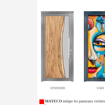
LPWOOD01
UA03
MATECO
intégre les panneaux verrier