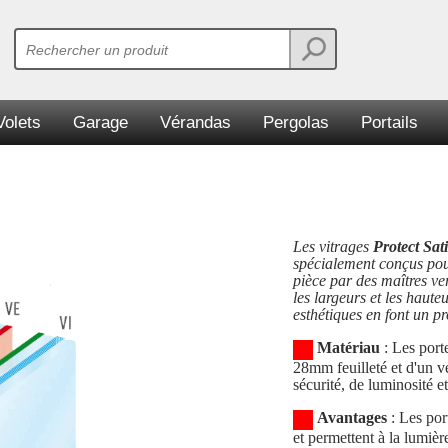
Volets
Garage
Vérandas
Pergolas
Portails
Les vitrages
Protect Sa
spécialement conçus pour 
pièce par des maîtres ver
les largeurs et les haute
esthétiques en font un p
Matériau
: Les port
28mm feuilleté et d'un
sécurité, de luminosité e
Avantages
: Les por
et permettent à la lumièr