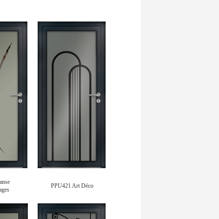
anse
PPU421 Art Déco
lages