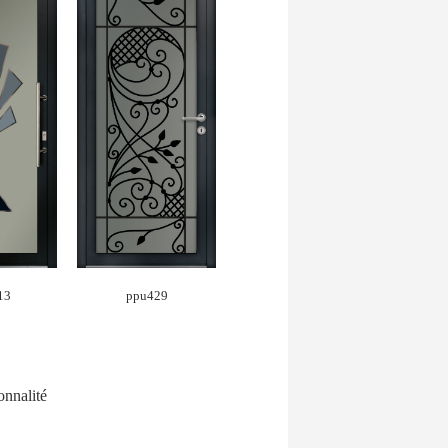
13
ppu429
sonnalité