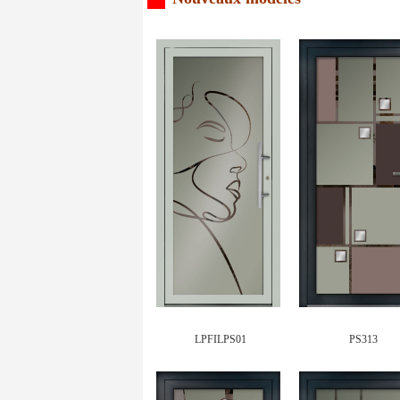
LPFILPS01
PS313