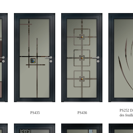
PS252 D
PS435
PS436
des
feuil