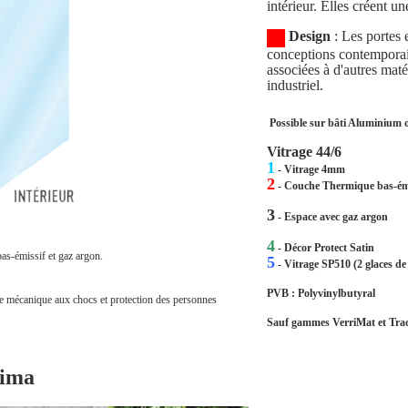
intérieur. Elles créent u
Design
: Les portes 
conceptions contemporain
associées à d'autres mat
industriel.
Possible sur bâti Aluminium
Vitrage 44/6
1
- Vitrage 4mm
2
- Couche Thermique bas-ém
3
- Espace avec gaz argon
4
- Décor Protect Satin
as-émissif et gaz argon.
5
- Vitrage SP510 (2 glaces d
PVB : Polyvinylbutyral
ance mécanique aux chocs et protection des personnes
Sauf gammes VerriMat et Trad
sima