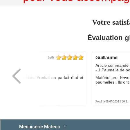
Votre satisf
Évaluation g
5
/5
guillaume
dé :
Article commandé 
yo
- 1 Paumelle de p
ée dans les délais. Produit en parfait état et
Matériel pro. Envo
é.
paumelles . Ils ont f
8:01
Posté le 05/07/2026 à 20:21