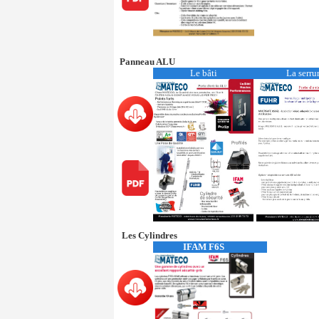
Panneau ALU
Le bâti
La serr
Les Cylindres
IFAM F6S