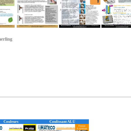
erling
Couleurs
Coulissant ALU