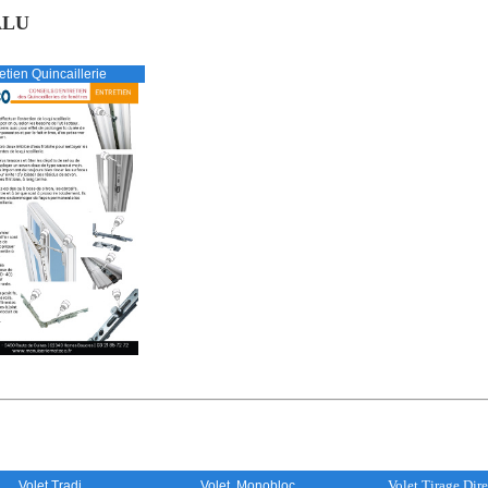
 ALU
etien Quincaillerie
Volet Tirage Dire
Volet Tradi
Volet Monobloc