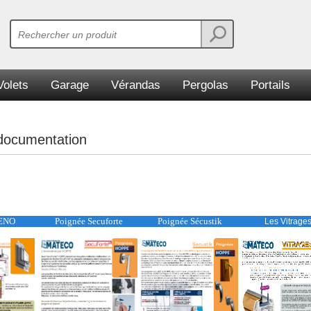
Volets
Garage
Vérandas
Pergolas
Portails
 documentation
RENO
Poignée Secuforte
Poignée Sécustik
Les Vitrage