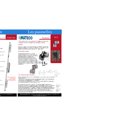
ure
Les paumelles