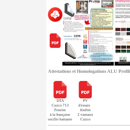
Attestations et Homologations ALU Profil
DTA
PV
Cuzco 713
d'essais
Fenetre
fenêtre
à la française
2 vantaux
oscillo battante
Cuzco