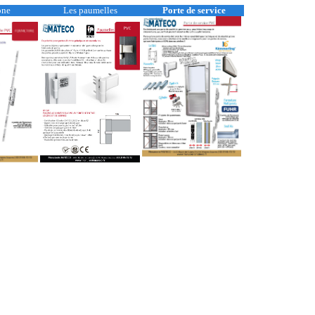
one
Les paumelles
Porte de service