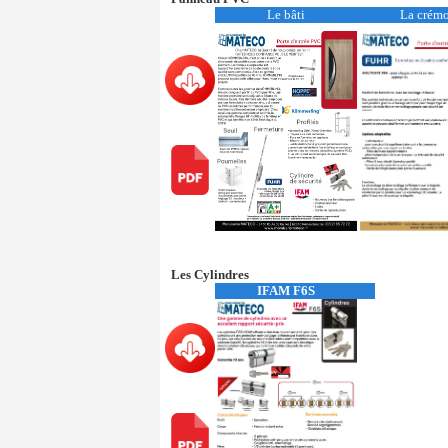
Le bâti
La crém
Les Cylindres
IFAM F6S