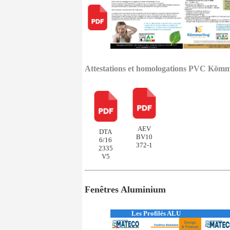
Attestations et homologations PVC Kömm
AEV
D
TA
BV10
6/16
372-1
2335
V5
Fenêtres Aluminium
Les Profilés ALU