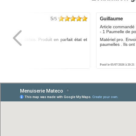
5
/5
guillaume
dé :
Article commandé 
yo
- 1 Paumelle de p
ée dans les délais. Produit en parfait état et
Matériel pro. Envo
é.
paumelles . Ils ont f
8:01
Posté le 05/07/2026 à 20:21