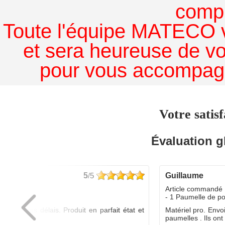
comp
Toute l'équipe MATECO v
et sera heureuse de v
pour vous accompagn
Votre satisf
Évaluation g
5
/5
guillaume
dé :
Article commandé 
yo
- 1 Paumelle de p
ée dans les délais. Produit en parfait état et
Matériel pro. Envo
é.
paumelles . Ils ont f