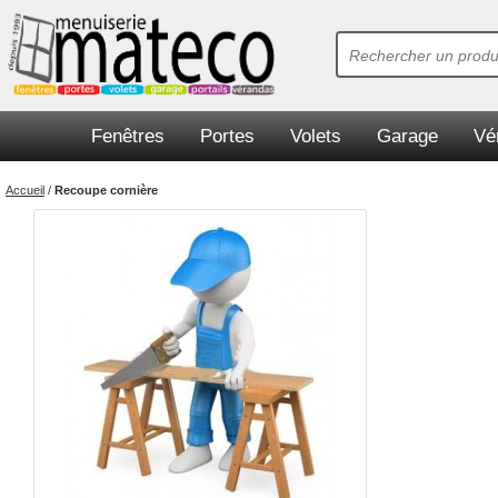
Fenêtres
Portes
Volets
Garage
Vé
Accueil
/
Recoupe cornière