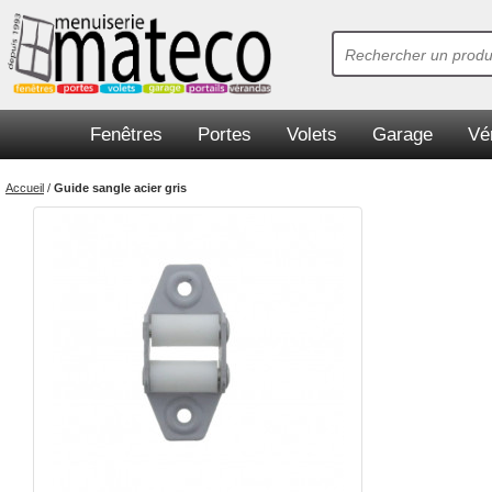
Fenêtres
Portes
Volets
Garage
Vé
Accueil
/
Guide sangle acier gris