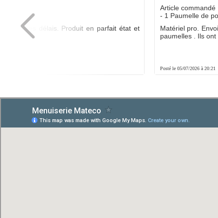
dé :
Article commandé 
yo
- 1 Paumelle de p
ée dans les délais. Produit en parfait état et
Matériel pro. Envo
é.
paumelles . Ils ont f
8:01
Posté le 05/07/2026 à 20:21