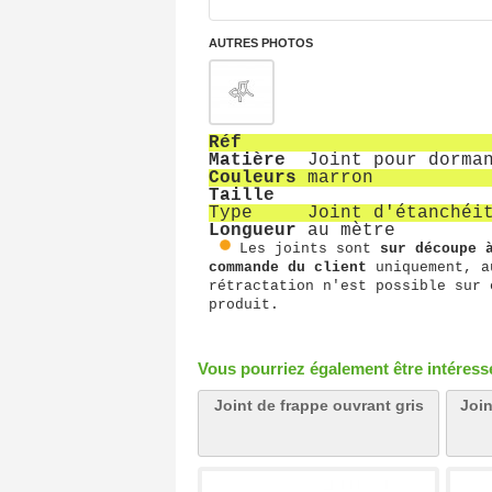
AUTRES PHOTOS
Réf
Matière
Joint pour dorma
Couleurs
marron
Taille
Type
Joint d'étanchéi
Longueur
au mètre
Les joints sont
sur découpe 
commande du client
uniquement, a
rétractation n'est possible sur 
produit.
Vous pourriez également être intéressé 
Joint de frappe ouvrant gris
Join