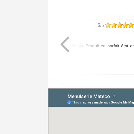
philippe
5
/5
Article commandé :
- 1 Poignée Tokyo
Livraison assurée dans les délais. Produit en parfait état et
de bonne qualité.
Posté le 20/07/2026 à 08:01