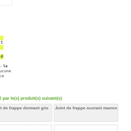
nt
té
à la
ucune
ce
par le(s) produit(s) suivant(s)
t de frappe dormant gris
Joint de frappe ouvrant marron