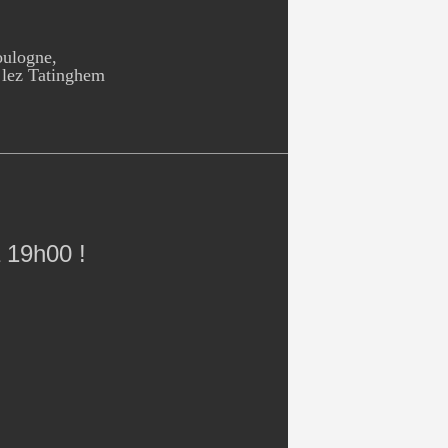
oulogne,
 lez Tatinghem
 19h00 !