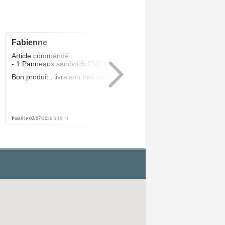
fabienne
5
/5
Article commandé :
- 1 Panneaux sandwich PVC Blanc 24 MM
Bon produit , livraison très rapide .Parfait
Posté le 02/07/2026 à 18:11