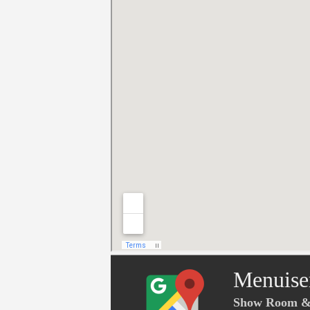
Menuise
Show Room & 