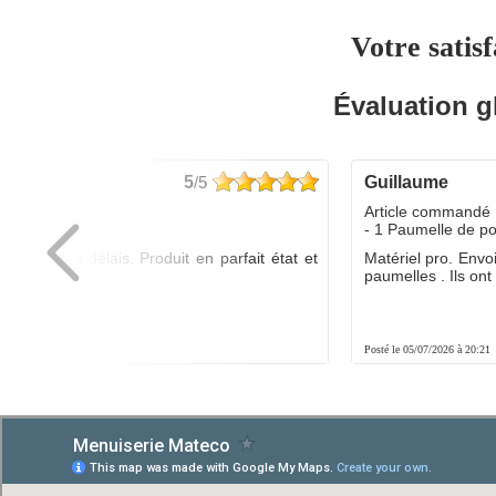
Votre satisf
Évaluation g
5
/5
guillaume
dé :
Article commandé 
yo
- 1 Paumelle de p
ée dans les délais. Produit en parfait état et
Matériel pro. Envo
é.
paumelles . Ils ont f
8:01
Posté le 05/07/2026 à 20:21