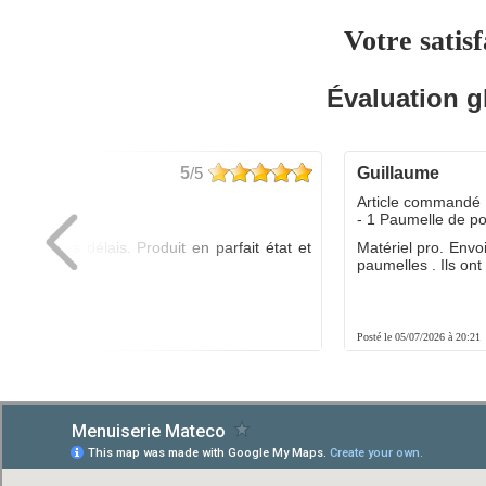
Votre satisf
Évaluation g
5
/5
guillaume
dé :
Article commandé 
yo
- 1 Paumelle de p
ée dans les délais. Produit en parfait état et
Matériel pro. Envo
é.
paumelles . Ils ont f
8:01
Posté le 05/07/2026 à 20:21