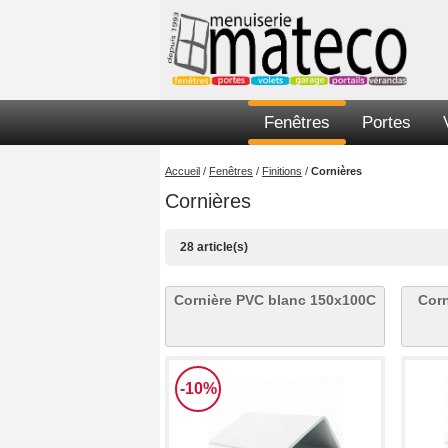
Fenêtres
Portes
Accueil
/
Fenêtres
/
Finitions
/
Cornières
Cornières
28 article(s)
Cornière PVC blanc 150x100C
Corn
-10%