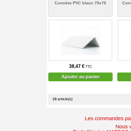
Cornière PVC blanc 70x70
Corn
38,47 €
TTC
Ajouter au panier
28 article(s)
Les commandes passé
Nous v