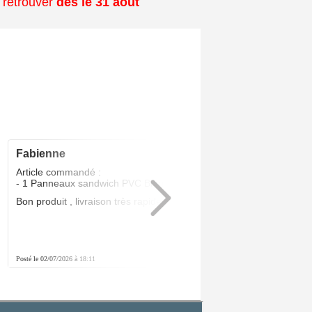
 retrouver
dès le 31 août
fabienne
5
/5
Article commandé :
- 1 Panneaux sandwich PVC Blanc 24 MM
Bon produit , livraison très rapide .Parfait
Posté le 02/07/2026 à 18:11