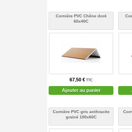
Cornière PVC Chêne doré
Cor
60x40C
67,50 €
TTC
Ajouter au panier
Cornière PVC gris anthracite
Corn
grainé 100x60C