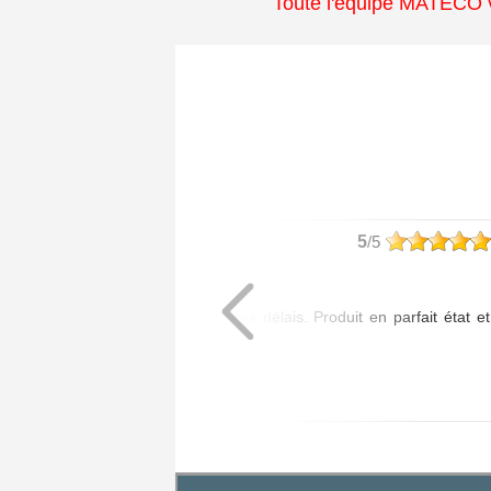
Toute l'équipe MATECO v
philippe
5
/5
Article commandé :
- 1 Poignée Tokyo
Livraison assurée dans les délais. Produit en parfait état et
de bonne qualité.
Posté le 20/07/2026 à 08:01