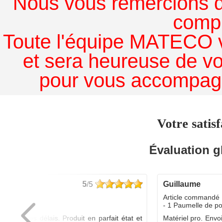
Nous vous remercions de
comp
Toute l'équipe MATECO v
et sera heureuse de v
pour vous accompagn
Votre satisf
Évaluation g
5
/5
guillaume
dé :
Article commandé 
yo
- 1 Paumelle de p
ée dans les délais. Produit en parfait état et
Matériel pro. Envo