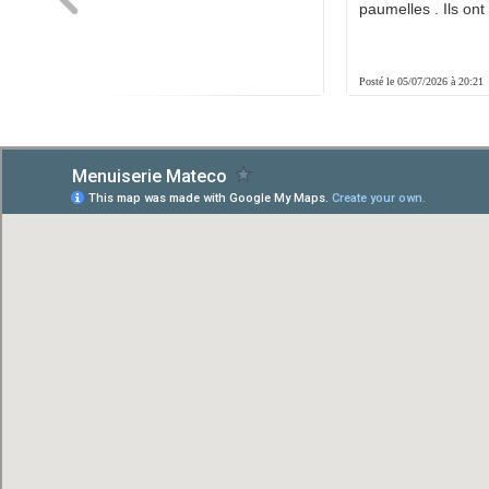
é.
paumelles . Ils ont f
8:01
Posté le 05/07/2026 à 20:21