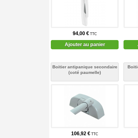
94,00 €
TTC
Ajouter au panier
Boitier antipanique secondaire
Boiti
(coté paumelle)
106,92 €
TTC