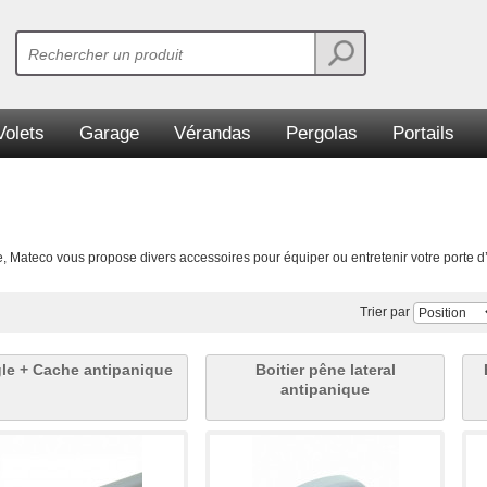
Volets
Garage
Vérandas
Pergolas
Portails
e, Mateco vous propose divers accessoires pour équiper ou entretenir votre porte d
Trier par
gle + Cache antipanique
Boitier pêne lateral
antipanique