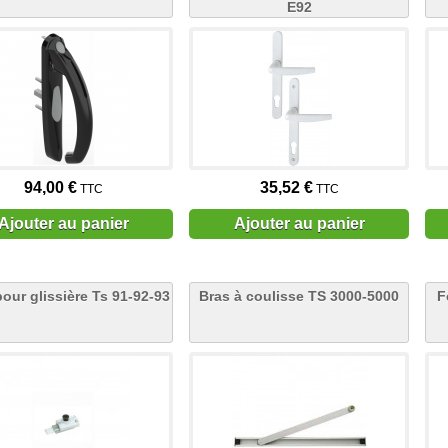
E92
94,00 €
35,52 €
TTC
TTC
Ajouter au panier
Ajouter au panier
pour glissière Ts 91-92-93
Bras à coulisse TS 3000-5000
F