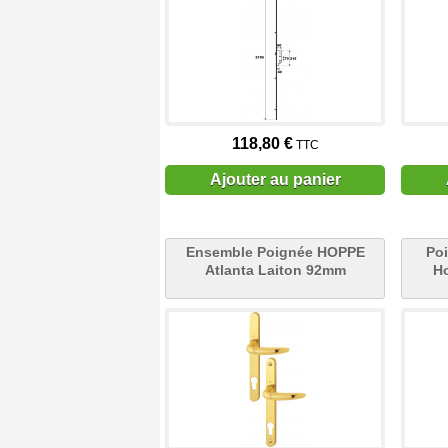
118,80 €
TTC
Ajouter au panier
Ensemble Poignée HOPPE
Poi
Atlanta Laiton 92mm
H