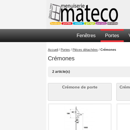
Fenêtres
Portes
Accueil
/
Portes
/
Pièces détachées
/
Crémones
Crémones
2 article(s)
Crémone de porte
Crém