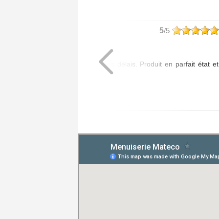
philippe
5
/5
Article commandé :
- 1 Poignée Tokyo
Livraison assurée dans les délais. Produit en parfait état et
de bonne qualité.
Posté le 20/07/2026 à 08:01