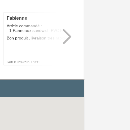
fabienne
5
/5
Article commandé :
- 1 Panneaux sandwich PVC Blanc 24 MM
Bon produit , livraison très rapide .Parfait
Posté le 02/07/2026 à 18:11