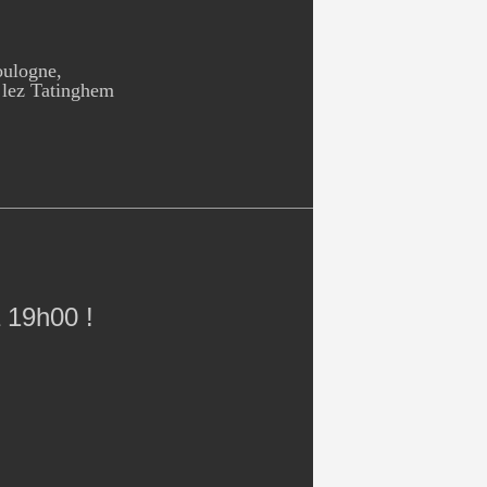
oulogne,
 lez Tatinghem
 19h00 !