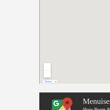
Menuise
Show Room & 