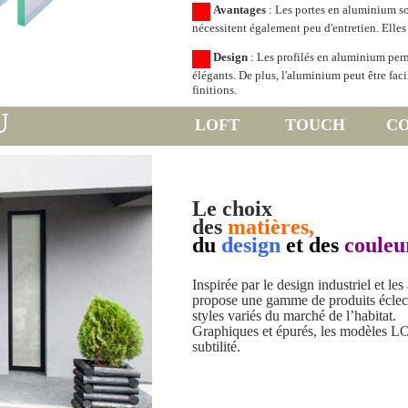
Avantages
: Les portes en aluminium son
nécessitent également peu d'entretien. Elles
Design
: Les profilés en aluminium per
élégants. De plus, l'aluminium peut être faci
finitions.
U
LOFT TOUCH CO
Le choix
des
matières,
du
design
et des
couleu
Inspirée par le design industriel et l
propose une gamme de produits éclect
styles variés du marché de l’habitat.
Graphiques et épurés, les modèles LOF
subtilité.