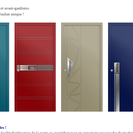
et avant-gardistes.
ésultat unique !
es !
acilitel'utilisation de la porte au quotidien tout en apportant une touche de moder