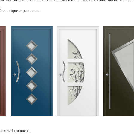
a
ltat unique et percutant.
ttentes du moment.