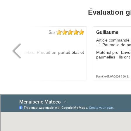
Évaluation g
5
/5
guillaume
dé :
Article commandé 
yo
- 1 Paumelle de p
ée dans les délais. Produit en parfait état et
Matériel pro. Envo
é.
paumelles . Ils ont f
8:01
Posté le 05/07/2026 à 20:21