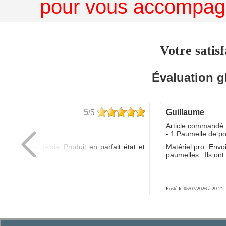
pour vous accompagn
Votre satisf
Évaluation g
5
/5
guillaume
dé :
Article commandé 
yo
- 1 Paumelle de p
ée dans les délais. Produit en parfait état et
Matériel pro. Envo
é.
paumelles . Ils ont f
8:01
Posté le 05/07/2026 à 20:21