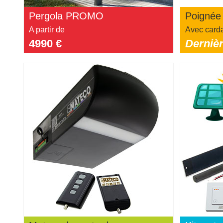
Pergola PROMO
Poignée 
A partir de
Avec card
4990 €
Dernièr