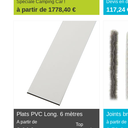
Spéciale Camping Car !
Devis en d
à partir de 1778,40 €
117,24 
Plats PVC Long. 6 mètres
Joints 
A partir de
à partir de
Top