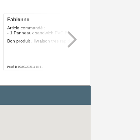
fabienne
5
/5
Article commandé :
- 1 Panneaux sandwich PVC Blanc 24 MM
Bon produit , livraison très rapide .Parfait
Posté le 02/07/2026 à 18:11