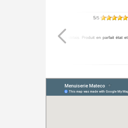
philippe
5
/5
Article commandé :
- 1 Poignée Tokyo
Livraison assurée dans les délais. Produit en parfait état et
de bonne qualité.
Posté le 20/07/2026 à 08:01