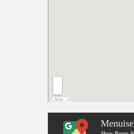
Menuise
Show Room & 