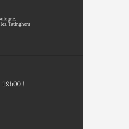
oulogne,
 lez Tatinghem
 19h00 !