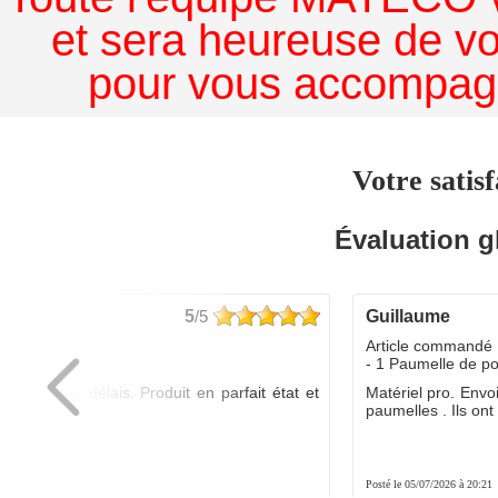
et sera heureuse de v
pour vous accompagn
Votre satisf
Évaluation g
5
/5
guillaume
dé :
Article commandé 
yo
- 1 Paumelle de p
ée dans les délais. Produit en parfait état et
Matériel pro. Envo
é.
paumelles . Ils ont f
8:01
Posté le 05/07/2026 à 20:21