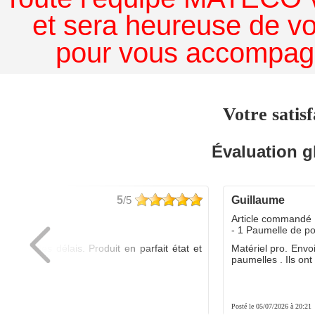
et sera heureuse de v
pour vous accompagn
Votre satisf
Évaluation g
5
/5
guillaume
dé :
Article commandé 
yo
- 1 Paumelle de p
ée dans les délais. Produit en parfait état et
Matériel pro. Envo
é.
paumelles . Ils ont f
8:01
Posté le 05/07/2026 à 20:21