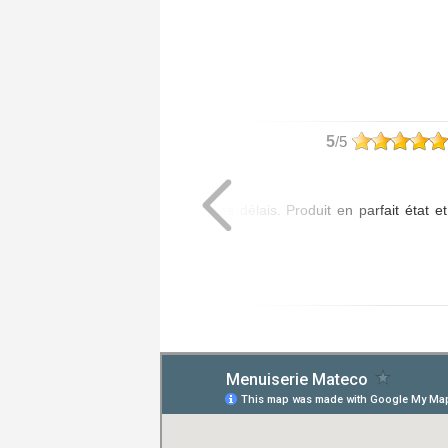
philippe
5
/5
Article commandé :
- 1 Poignée Tokyo
Livraison assurée dans les délais. Produit en parfait état et
de bonne qualité.
Posté le 20/07/2026 à 08:01