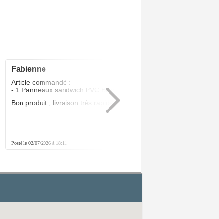
fabienne
5
/5
Article commandé :
- 1 Panneaux sandwich PVC Blanc 24 MM
Bon produit , livraison très rapide .Parfait
Posté le 02/07/2026 à 18:11