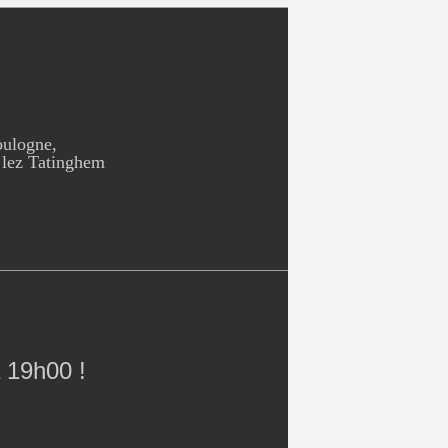
oulogne,
 lez Tatinghem
 19h00 !