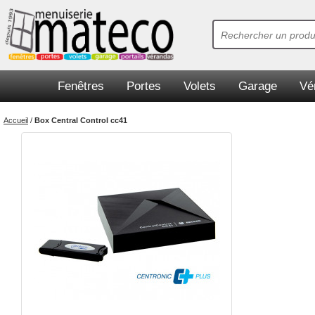
Fenêtres
Portes
Volets
Garage
Vé
Accueil
/
Box Central Control cc41