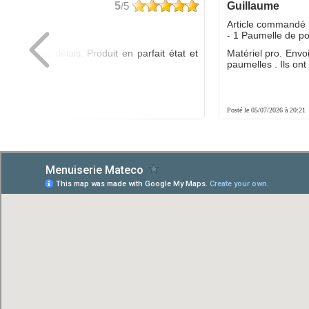
5
/5
guillaume
dé :
Article commandé 
yo
- 1 Paumelle de p
ée dans les délais. Produit en parfait état et
Matériel pro. Envo
é.
paumelles . Ils ont f
8:01
Posté le 05/07/2026 à 20:21