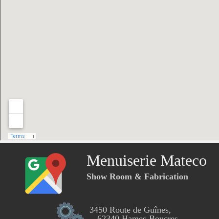
Menuiserie Mateco
Show Room & Fabrication
3450 Route de Guînes,
62340 Hames-Boucres