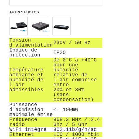
AUTRES PHOTOS
Tension
230V / 50 Hz
d'alimentation
Indice de
IP20
protection
De 0°C à +40°C
pour une
Température
humidité
ambiante et
relative de
humidité de
l'air comprise
l'air
entre
admissibles
20% et 80%
(sans
condensation)
Puissance
d'admission
<= 100mW
maximale émise
Fréquence
868.3 MHz / 2.4
radio
Ghz / 5 Ghz
WiFi intégré
802.11b/g/n/ac
Ethernet
100 / 1000 Mbit