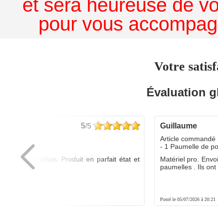
et sera heureuse de v
pour vous accompagn
Votre satisf
Évaluation g
5
/5
guillaume
dé :
Article commandé 
yo
- 1 Paumelle de p
ée dans les délais. Produit en parfait état et
Matériel pro. Envo
é.
paumelles . Ils ont f
8:01
Posté le 05/07/2026 à 20:21