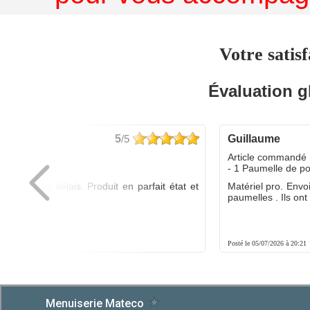
Votre satisf
Évaluation g
5
/5
guillaume
dé :
Article commandé 
yo
- 1 Paumelle de p
ée dans les délais. Produit en parfait état et
Matériel pro. Envo
é.
paumelles . Ils ont f
8:01
Posté le 05/07/2026 à 20:21