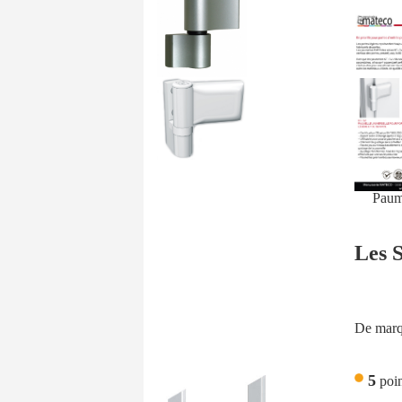
Paume
Les 
De mar
5
poin