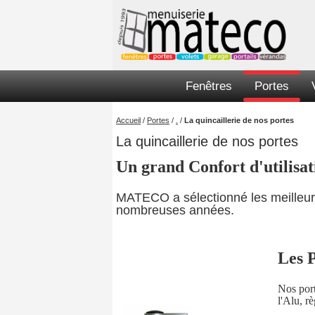
Fenêtres
Portes
Accueil
/
Portes
/
.
/
La quincaillerie de nos portes
La quincaillerie de nos portes
Un grand Confort d'utilisa
MATECO a sélectionné les meilleurs
nombreuses années.
Les 
Nos port
l'Alu, r