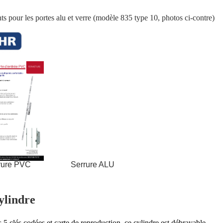
ts pour les portes alu et verre (modèle 835 type 10, photos ci-contre)
ure PVC Serrure ALU
ylindre
 5 clés codées et carte de reproduction, ce cylindre est débrayable,