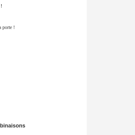
 !
a porte !
mbinaisons