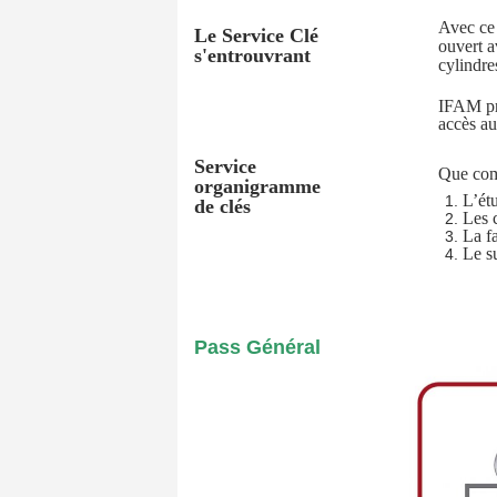
Avec ce 
Le Service Clé
ouvert a
s'entrouvrant
cylindre
IFAM pro
accès au
Service
Que com
organigramme
L’étu
de clés
Les 
La fa
Le su
Pass Général