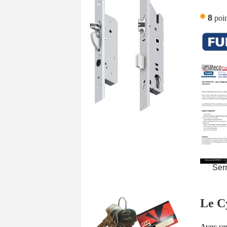
8
poin
Serr
Le C
Avec ses