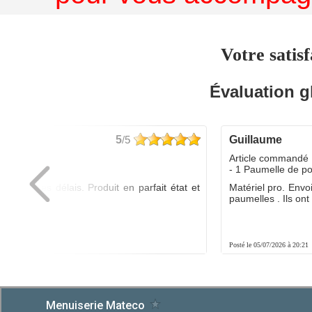
Votre satisf
Évaluation g
5
/5
guillaume
dé :
Article commandé 
yo
- 1 Paumelle de p
ée dans les délais. Produit en parfait état et
Matériel pro. Envo
é.
paumelles . Ils ont f
8:01
Posté le 05/07/2026 à 20:21