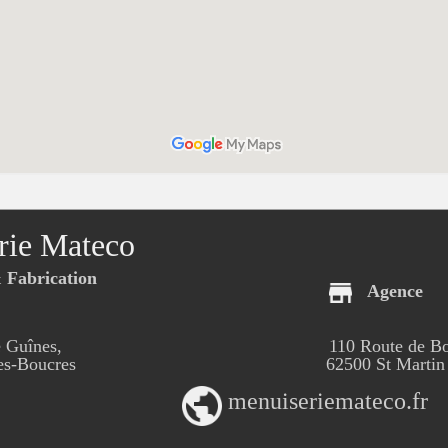
rie Mateco
Fabrication
Agence
 Guînes,
110 Route de B
-Boucres
62500 St Martin
menuiseriemateco.fr