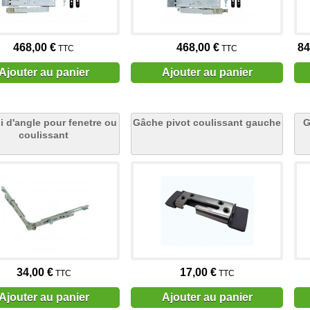
468,00 €
468,00 €
84
TTC
TTC
Ajouter au panier
Ajouter au panier
 d'angle pour fenetre ou
Gâche pivot coulissant gauche
G
coulissant
34,00 €
17,00 €
TTC
TTC
Ajouter au panier
Ajouter au panier