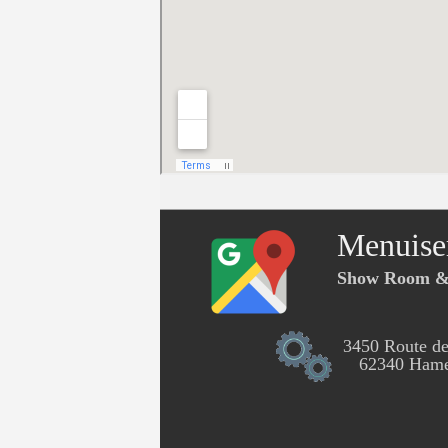
Menuise
Show Room & 
3450 Route de
62340 Hames