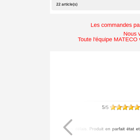
22 article(s)
Les commandes passé
Nous v
Toute l'équipe MATECO v
philippe
5
/5
Article commandé :
- 1 Poignée Tokyo
Livraison assurée dans les délais. Produit en parfait état et
de bonne qualité.