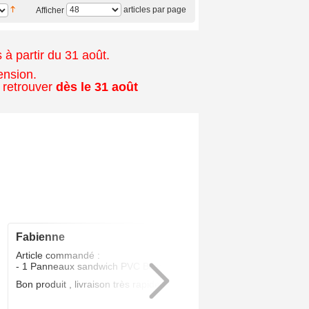
articles par page
Afficher
à partir du 31 août.
ension.
 retrouver
dès le 31 août
fabienne
5
/5
Article commandé :
- 1 Panneaux sandwich PVC Blanc 24 MM
Bon produit , livraison très rapide .Parfait