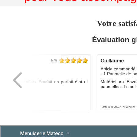
Votre satisf
Évaluation g
5
/5
guillaume
dé :
Article commandé 
yo
- 1 Paumelle de p
ée dans les délais. Produit en parfait état et
Matériel pro. Envo
é.
paumelles . Ils ont f
8:01
Posté le 05/07/2026 à 20:21