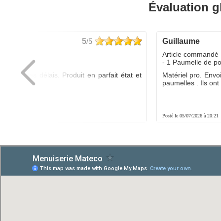
Évaluation g
5
/5
guillaume
dé :
Article commandé 
yo
- 1 Paumelle de p
ée dans les délais. Produit en parfait état et
Matériel pro. Envo
é.
paumelles . Ils ont f
8:01
Posté le 05/07/2026 à 20:21