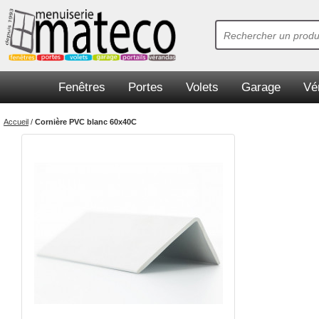
Fenêtres
Portes
Volets
Garage
Vé
Accueil
/
Cornière PVC blanc 60x40C