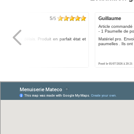
5
/5
guillaume
dé :
Article commandé 
yo
- 1 Paumelle de p
ée dans les délais. Produit en parfait état et
Matériel pro. Envo
é.
paumelles . Ils ont f
8:01
Posté le 05/07/2026 à 20:21