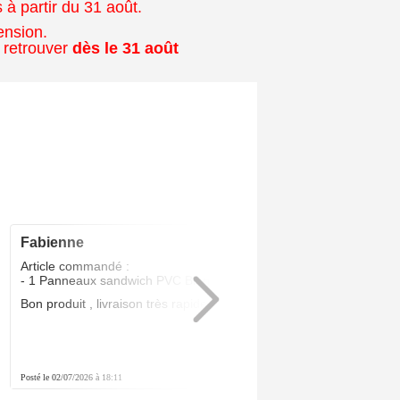
à partir du 31 août.
ension.
 retrouver
dès le 31 août
fabienne
5
/5
Article commandé :
- 1 Panneaux sandwich PVC Blanc 24 MM
Bon produit , livraison très rapide .Parfait
Posté le 02/07/2026 à 18:11