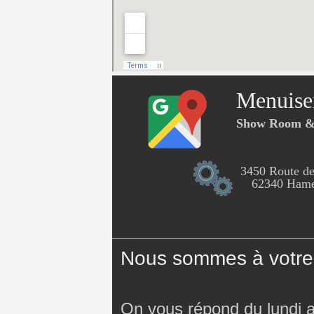
Menuise
Show Room & 
3450 Route de
62340 Hames
Nous sommes à votre 
On vous répond du lundi 