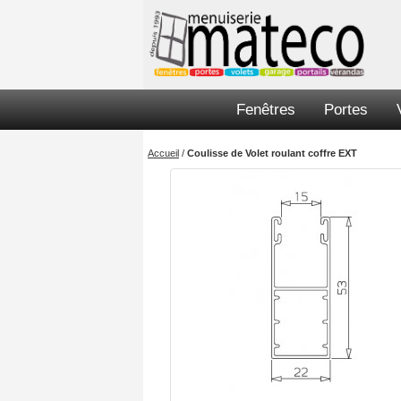
Fenêtres
Portes
Accueil
/
Coulisse de Volet roulant coffre EXT