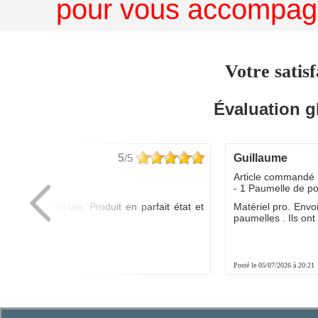
pour vous accompagn
Votre satisf
Évaluation g
5
/5
guillaume
dé :
Article commandé 
yo
- 1 Paumelle de p
ée dans les délais. Produit en parfait état et
Matériel pro. Envo
é.
paumelles . Ils ont f
8:01
Posté le 05/07/2026 à 20:21