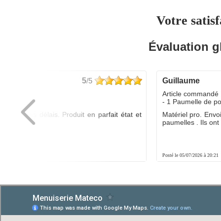
Votre satisf
Évaluation g
5
/5
guillaume
dé :
Article commandé 
yo
- 1 Paumelle de p
ée dans les délais. Produit en parfait état et
Matériel pro. Envo
é.
paumelles . Ils ont f
8:01
Posté le 05/07/2026 à 20:21