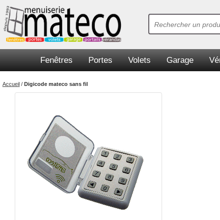
Fenêtres
Portes
Volets
Garage
Vé
Accueil
/
Digicode mateco sans fil