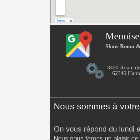
Menuise
Show Room & 
3450 Route de
62340 Hames
Nous sommes à votre 
On vous répond du lundi 
Nous nous ferons un plaisir de