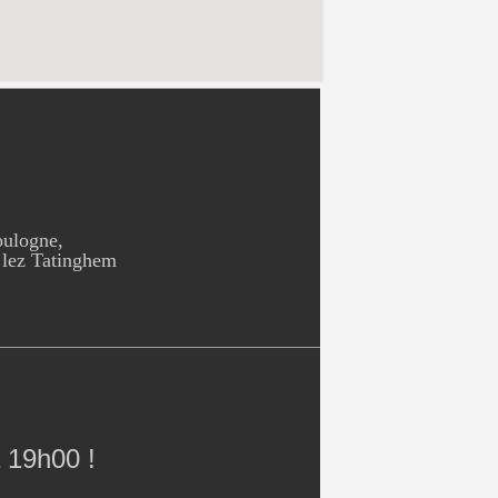
oulogne,
 lez Tatinghem
 19h00 !