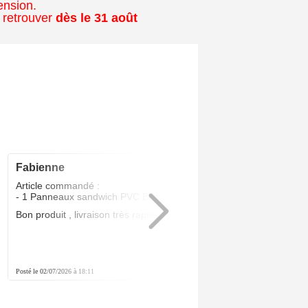
ension.
 retrouver
dès le 31 août
fabienne
5
/5
Article commandé :
- 1 Panneaux sandwich PVC Blanc 24 MM
Bon produit , livraison très rapide .Parfait
Posté le 02/07/2026 à 18:11