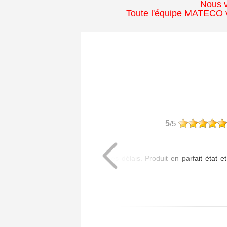
Nous v
Toute l'équipe MATECO v
philippe
5
/5
Article commandé :
- 1 Poignée Tokyo
Livraison assurée dans les délais. Produit en parfait état et
de bonne qualité.
Posté le 20/07/2026 à 08:01