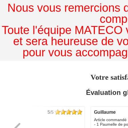
Nous vous remercions de
comp
Toute l'équipe MATECO v
et sera heureuse de v
pour vous accompagn
Votre satisf
Évaluation g
5
/5
guillaume
dé :
Article commandé 
yo
- 1 Paumelle de p