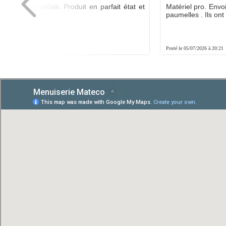
ée dans les délais. Produit en parfait état et
Matériel pro. Envo
é.
paumelles . Ils ont f
8:01
Posté le 05/07/2026 à 20:21