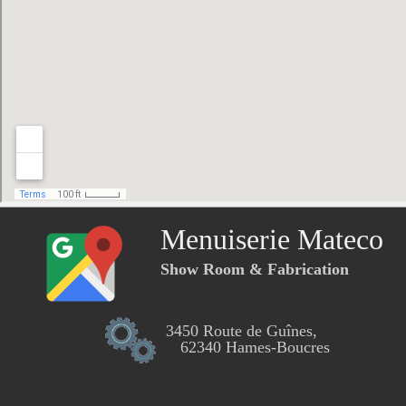
Menuiserie Mateco
Show Room & Fabrication
3450 Route de Guînes,
62340 Hames-Boucres