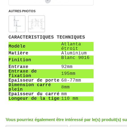
AUTRES PHOTOS
CARACTERISTIQUES TECHNIQUES
Atlanta
Modèle
étroit
Matière
Aluminium
Blanc 9016
Finition
Entraxe
92mm
Entraxe de
195mm
fixation
Epaisseur de porte
68-77mm
Dimension carré
8mm
plein
Epaisseur du carré
mm
Longeur de la tige
110 mm
Vous pourriez également être intéressé par le(s) produit(s) su