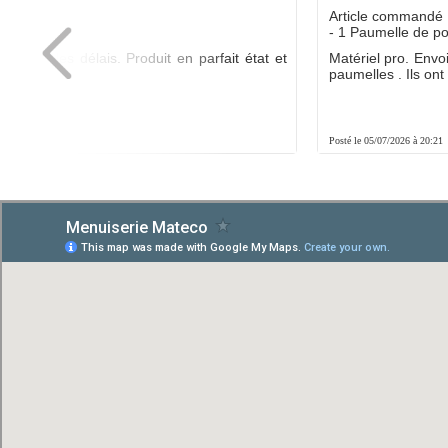
dé :
Article commandé 
yo
- 1 Paumelle de p
ée dans les délais. Produit en parfait état et
Matériel pro. Envo
é.
paumelles . Ils ont f
8:01
Posté le 05/07/2026 à 20:21