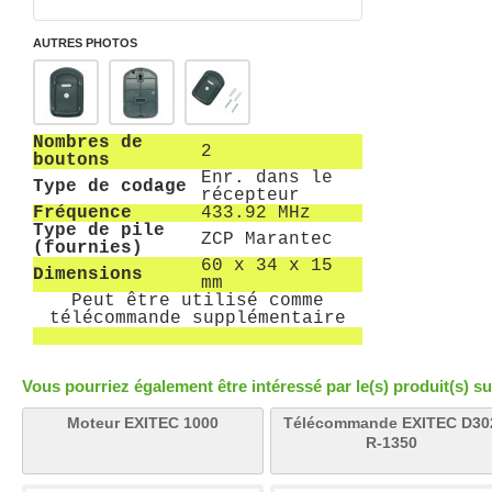
AUTRES PHOTOS
Nombres de
2
boutons
Enr. dans le
Type de codage
récepteur
Fréquence
433.92 MHz
Type de pile
ZCP Marantec
(fournies)
60 x 34 x 15
Dimensions
mm
Peut être utilisé comme
télécommande supplémentaire
Vous pourriez également être intéressé par le(s) produit(s) su
Moteur EXITEC 1000
Télécommande EXITEC D30
R-1350