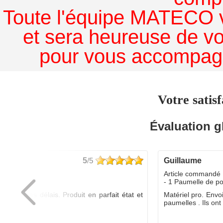
Toute l'équipe MATECO v
et sera heureuse de v
pour vous accompagn
Votre satisf
Évaluation g
5
/5
guillaume
dé :
Article commandé 
yo
- 1 Paumelle de p
ée dans les délais. Produit en parfait état et
Matériel pro. Envo
é.
paumelles . Ils ont f