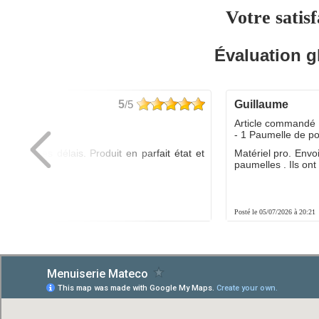
Votre satisf
Évaluation g
5
/5
guillaume
dé :
Article commandé 
yo
- 1 Paumelle de p
ée dans les délais. Produit en parfait état et
Matériel pro. Envo
é.
paumelles . Ils ont f
8:01
Posté le 05/07/2026 à 20:21