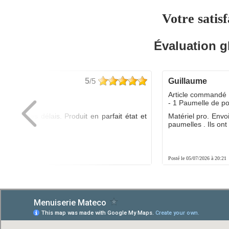
Votre satisf
Évaluation g
5
/5
guillaume
dé :
Article commandé 
yo
- 1 Paumelle de p
ée dans les délais. Produit en parfait état et
Matériel pro. Envo
é.
paumelles . Ils ont f
8:01
Posté le 05/07/2026 à 20:21