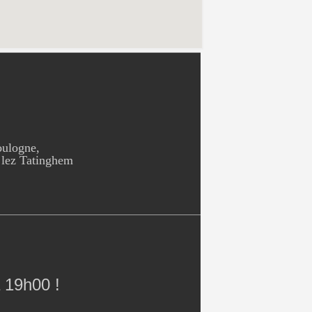
oulogne,
 lez Tatinghem
 19h00 !