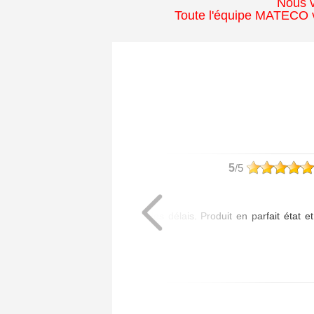
Nous v
Toute l'équipe MATECO v
philippe
5
/5
Article commandé :
- 1 Poignée Tokyo
Livraison assurée dans les délais. Produit en parfait état et
de bonne qualité.
Posté le 20/07/2026 à 08:01