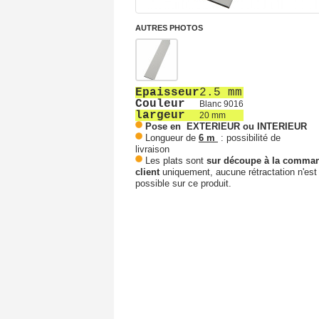
AUTRES PHOTOS
Epaisseur
2.5 mm
Couleur
Blanc 9016
largeur
20 mm
Pose en EXTERIEUR ou INTERIEUR
Longueur de
6 m
: possibilité de
livraison
Les plats sont
sur découpe à la comma
client
uniquement, aucune rétractation n'est
possible sur ce produit.