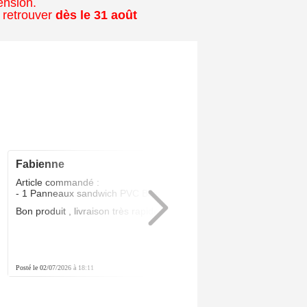
ension.
 retrouver
dès le 31 août
fabienne
5
/5
Article commandé :
- 1 Panneaux sandwich PVC Blanc 24 MM
Bon produit , livraison très rapide .Parfait
Posté le 02/07/2026 à 18:11