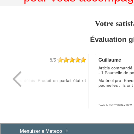
Votre satisf
Évaluation g
5
/5
guillaume
dé :
Article commandé 
yo
- 1 Paumelle de p
ée dans les délais. Produit en parfait état et
Matériel pro. Envo
é.
paumelles . Ils ont f
8:01
Posté le 05/07/2026 à 20:21