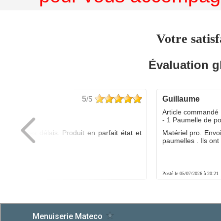
Votre satisf
Évaluation g
5
/5
guillaume
dé :
Article commandé 
yo
- 1 Paumelle de p
ée dans les délais. Produit en parfait état et
Matériel pro. Envo
é.
paumelles . Ils ont f
8:01
Posté le 05/07/2026 à 20:21