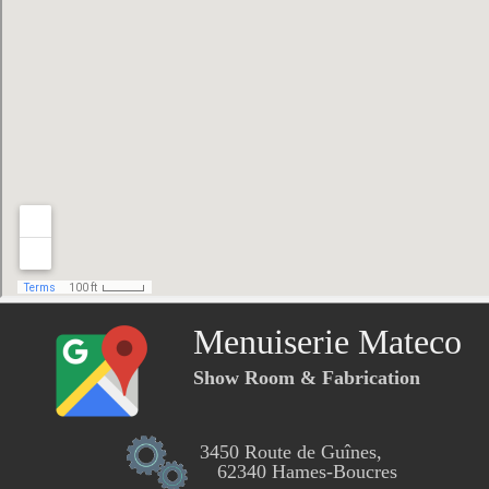
Menuiserie Mateco
Show Room & Fabrication
3450 Route de Guînes,
62340 Hames-Boucres