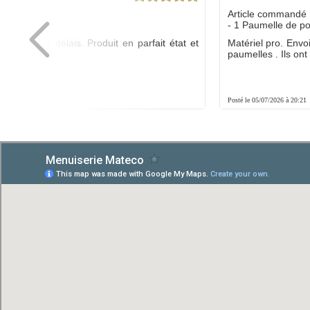
dé :
Article commandé 
yo
- 1 Paumelle de p
ée dans les délais. Produit en parfait état et
Matériel pro. Envo
é.
paumelles . Ils ont f
8:01
Posté le 05/07/2026 à 20:21