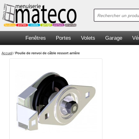
Fenêtres
Portes
Volets
Garage
Vé
Accueil
/
Poulie de renvoi de câble ressort arrière