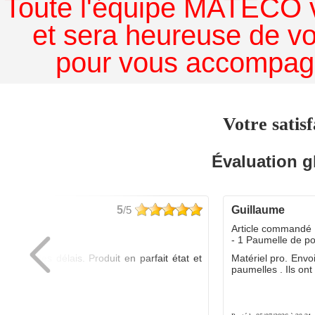
Toute l'équipe MATECO v
et sera heureuse de v
pour vous accompagn
Votre satisf
Évaluation g
5
/5
guillaume
dé :
Article commandé 
yo
- 1 Paumelle de p
ée dans les délais. Produit en parfait état et
Matériel pro. Envo
é.
paumelles . Ils ont f