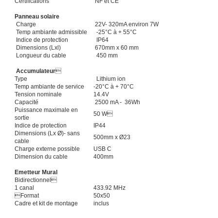
Certifications
NF et CE
Panneau solaire
Charge
22V- 320mA environ 7W
Temp ambiante admissible
-25°C à + 55°C
Indice de protection
IP64
Dimensions (Lxl)
670mm x 60 mm
Longueur du cable
450 mm
Accumulateur

Type
Lithium ion
Temp ambiante de service
-20°C à + 70°C
Tension nominale
14.4V
Capacité
2500 mA - 36Wh
Puissance maximale en
50 W
sortie
Indice de protection
IP44
Dimensions (Lx Ø)- sans
500mm x Ø23
cable
Charge externe possible
USB C
Dimension du cable
400mm
Emetteur Mural
Bidirectionnel
1 canal
433.92 MHz
Format
50x50
Cadre et kit de montage
inclus