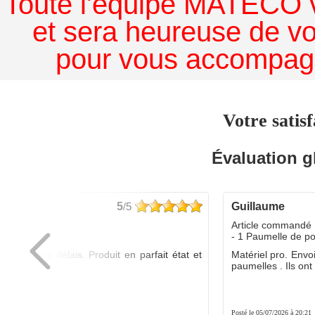
Toute l'équipe MATECO v
et sera heureuse de v
pour vous accompagn
Votre satisf
Évaluation g
5
/5
guillaume
dé :
Article commandé 
yo
- 1 Paumelle de p
ée dans les délais. Produit en parfait état et
Matériel pro. Envo
é.
paumelles . Ils ont f
8:01
Posté le 05/07/2026 à 20:21