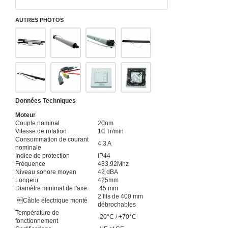
AUTRES PHOTOS
Données Techniques
Moteur
Couple nominal
20nm
Vitesse de rotation
10 Tr/min
Consommation de courant
4.3 A
nominale
Indice de protection
IP44
Fréquence
433.92Mhz
Niveau sonore moyen
42 dBA
Longeur
425mm
Diamètre minimal de l'axe
45 mm
2 fils de 400 mm
Câble électrique monté
débrochables
Température de
-20°C / +70°C
fonctionnement