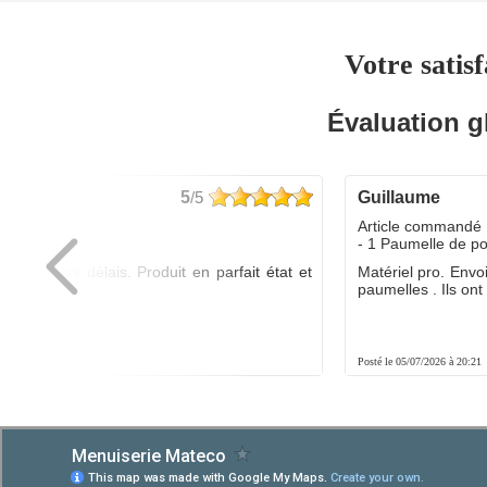
Votre satisf
Évaluation g
5
/5
guillaume
dé :
Article commandé 
yo
- 1 Paumelle de p
ée dans les délais. Produit en parfait état et
Matériel pro. Envo
é.
paumelles . Ils ont f
8:01
Posté le 05/07/2026 à 20:21