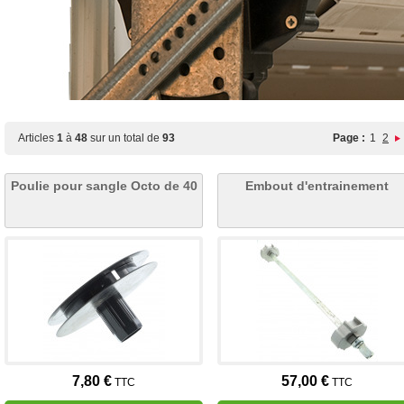
Articles
1
à
48
sur un total de
93
Page :
1
2
Poulie pour sangle Octo de 40
Embout d'entrainement
7,80 €
57,00 €
TTC
TTC