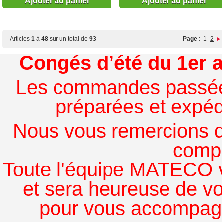
Ajouter au panier
Ajouter au panier
Articles
1
à
48
sur un total de
93
Page :
1
2
Congés d’été du 1er a
Les commandes passées à
préparées et expédi
Nous vous remercions de
comp
Toute l'équipe MATECO v
et sera heureuse de v
pour vous accompagn