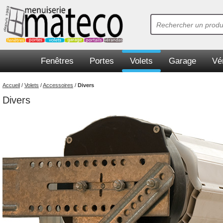
Fenêtres
Portes
Volets
Garage
Vé
Accueil
/
Volets
/
Accessoires
/
Divers
Divers