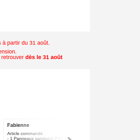
à partir du 31 août.
ension.
 retrouver
dès le 31 août
fabienne
5
/5
Article commandé :
- 1 Panneaux sandwich PVC Blanc 24 MM