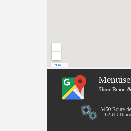
Menuise
Show Room & 
3450 Route de
62340 Hames