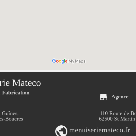
rie Mateco
Fabrication
Agence
 Guînes,
110 Route de B
-Boucres
62500 St Martin
menuiseriemateco.fr