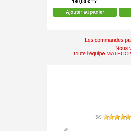
180,00 €
TTC
Ajouter au panier
Les commandes passé
Nous v
Toute l'équipe MATECO v
philippe
5
/5
Article commandé :
- 1 Poignée Tokyo