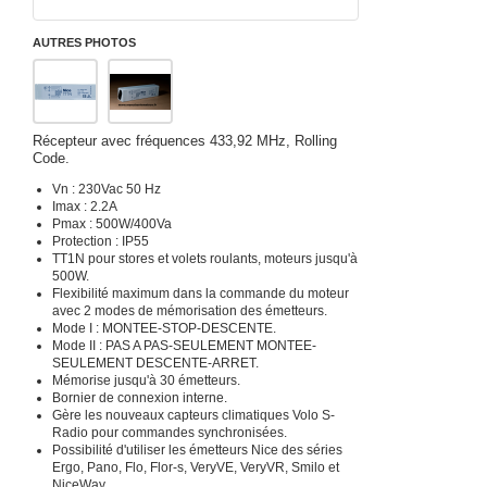
AUTRES PHOTOS
Récepteur avec fréquences 433,92 MHz, Rolling
Code.
Vn : 230Vac 50 Hz
Imax : 2.2A
Pmax : 500W/400Va
Protection : IP55
TT1N pour stores et volets roulants, moteurs jusqu'à
500W.
Flexibilité maximum dans la commande du moteur
avec 2 modes de mémorisation des émetteurs.
Mode I : MONTEE-STOP-DESCENTE.
Mode II : PAS A PAS-SEULEMENT MONTEE-
SEULEMENT DESCENTE-ARRET.
Mémorise jusqu'à 30 émetteurs.
Bornier de connexion interne.
Gère les nouveaux capteurs climatiques Volo S-
Radio pour commandes synchronisées.
Possibilité d'utiliser les émetteurs Nice des séries
Ergo, Pano, Flo, Flor-s, VeryVE, VeryVR, Smilo et
NiceWay.