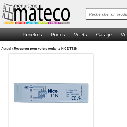
Fenêtres
Portes
Volets
Garage
Vé
Accueil
/
Récepteur pour volets roulants NICE TT1N