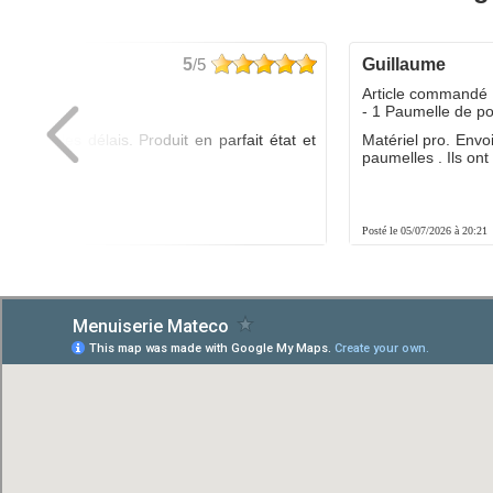
5
/5
guillaume
dé :
Article commandé 
yo
- 1 Paumelle de p
ée dans les délais. Produit en parfait état et
Matériel pro. Envo
é.
paumelles . Ils ont f
8:01
Posté le 05/07/2026 à 20:21