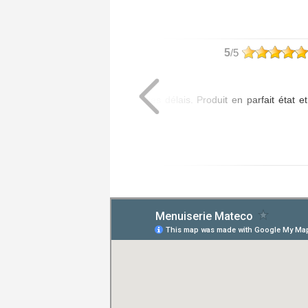
philippe
5
/5
Article commandé :
- 1 Poignée Tokyo
Livraison assurée dans les délais. Produit en parfait état et
de bonne qualité.
Posté le 20/07/2026 à 08:01