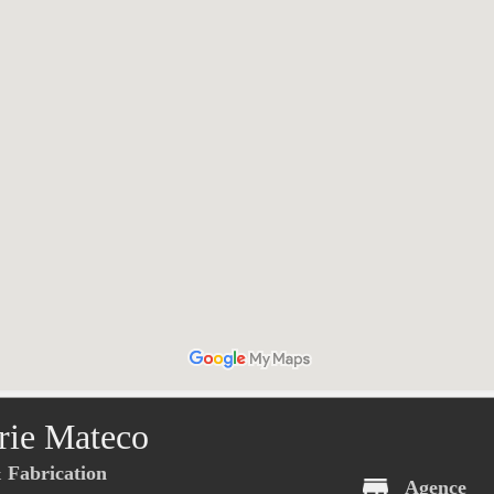
rie Mateco
Fabrication
Agence