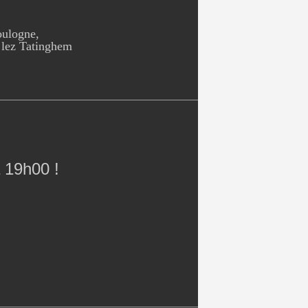
oulogne,
 lez Tatinghem
 19h00 !