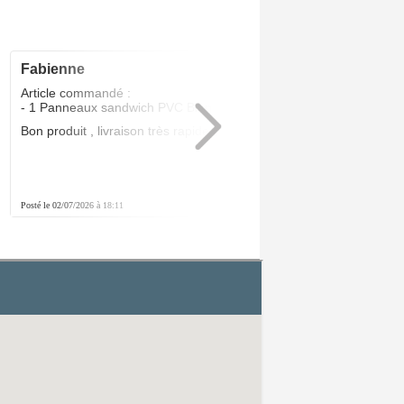
fabienne
5
/5
Article commandé :
- 1 Panneaux sandwich PVC Blanc 24 MM
Bon produit , livraison très rapide .Parfait
Posté le 02/07/2026 à 18:11