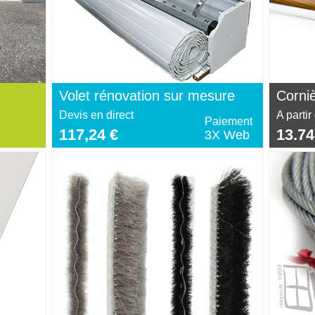
Volet rénovation sur mesure
Corni
Devis en direct
A partir
Paiement
117,24 €
13.74
3X Web