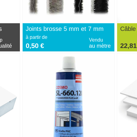
s
Joints brosse 5 mm et 7 mm
Câble
à partir de
p
Vendu
0,50 €
22,81
alité
au mètre