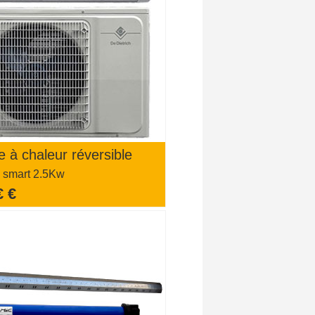
 à chaleur réversible
 smart 2.5Kw
€ €