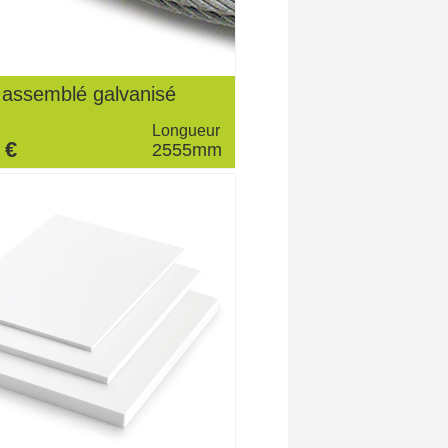
 assemblé galvanisé
Longueur
 €
2555mm