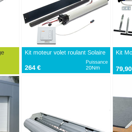
ge
Kit moteur volet roulant Solaire
Kit Mo
Puissance
264 €
20Nm
79,90