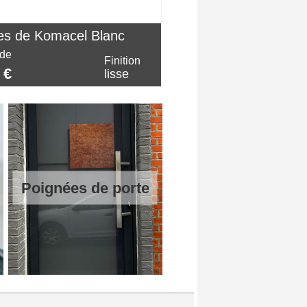
es de Komacel Blanc
 de
Finition
 €
lisse
Poignées de porte