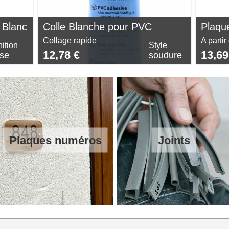
 Blanc
Colle Blanche pour PVC
Plaqu
Collage rapide
A partir
nition
Style
12,78 €
13,69
sse
soudure
Plaques numéros
Joints