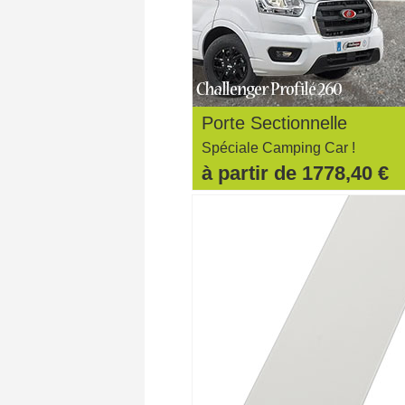
Porte Sectionnelle
Spéciale Camping Car !
à partir de 1778,40 €